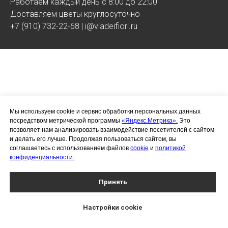
Работаем каждый день с 8:00 до 22:00
Доставляем цветы круглосуточно
+7 (910) 732-22-68 | i@viadeifiori.ru
Мы используем cookie и сервис обработки персональных данных
посредством метрической программы
«Яндекс.Метрика».
Это
позволяет нам анализировать взаимодействие посетителей с сайтом
и делать его лучше. Продолжая пользоваться сайтом, вы
соглашаетесь с использованием файлов
cookie
и
политикой
конфиденциальности.
Принять
Наши контакты
Настройки сookie